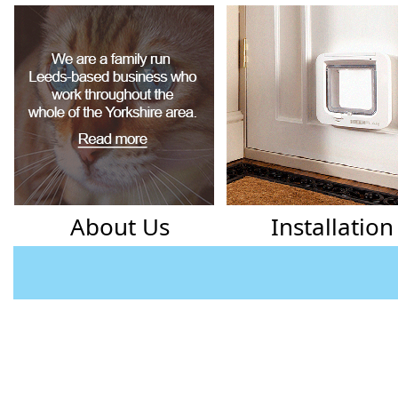
towarzyszami dla tych, którzy spędzają długie godziny prze
kasyn online często spędzają godziny siedząc przed kompu
a posiadanie kota u boku może zapewnić im bardzo potrzebne
są znane ze swojej figlarnej i ciekawskiej natury, a dla swoic
źródłem odstresowania i relaksu.
About Us
Installation